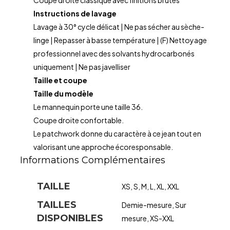
Coupe droite classique avec finitions brutes
Instructions de lavage
Lavage à 30° cycle délicat | Ne pas sécher au sèche-
linge | Repasser à basse température | (F) Nettoyage
professionnel avec des solvants hydrocarbonés
uniquement | Ne pas javelliser
Taille et coupe
Taille du modèle
Le mannequin porte une taille 36.
Coupe droite confortable.
Le patchwork donne du caractère à ce jean tout en
valorisant une approche écoresponsable.
Informations Complémentaires
TAILLE
XS, S, M, L, XL, XXL
TAILLES
Demie-mesure, Sur
DISPONIBLES
mesure, XS-XXL