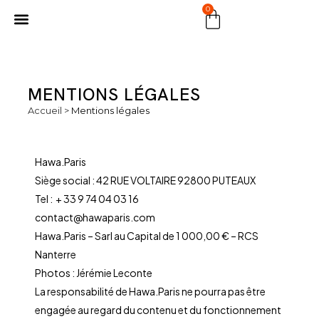
0
MARCHÉ PUBLIC
MENTIONS LÉGALES
Accueil
>
Mentions légales
Hawa.Paris
Siège social : 42 RUE VOLTAIRE 92800 PUTEAUX
Tel : + 33 9 74 04 03 16
contact@hawaparis.com
Hawa.Paris – Sarl au Capital de 1 000,00 € – RCS
Nanterre
Photos : Jérémie Leconte
La responsabilité de Hawa.Paris ne pourra pas être
engagée au regard du contenu et du fonctionnement