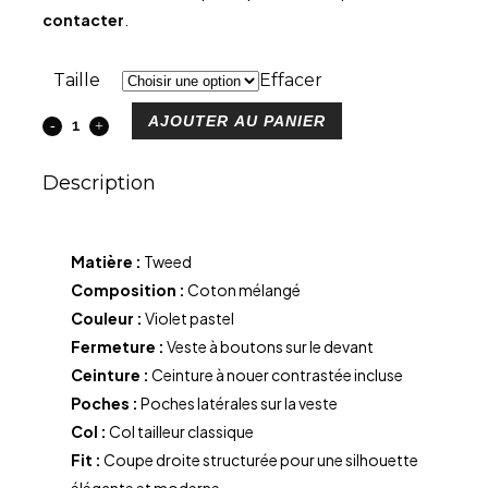
contacter
.
Taille
Effacer
AJOUTER AU PANIER
Description
Matière :
Tweed
Composition :
Coton mélangé
Couleur :
Violet pastel
Fermeture :
Veste à boutons sur le devant
Ceinture :
Ceinture à nouer contrastée incluse
Poches :
Poches latérales sur la veste
Col :
Col tailleur classique
Fit :
Coupe droite structurée pour une silhouette