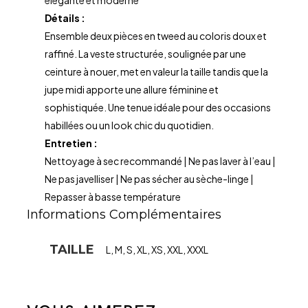
élégante et moderne
Détails :
Ensemble deux pièces en tweed au coloris doux et
raffiné. La veste structurée, soulignée par une
ceinture à nouer, met en valeur la taille tandis que la
jupe midi apporte une allure féminine et
sophistiquée. Une tenue idéale pour des occasions
habillées ou un look chic du quotidien.
Entretien :
Nettoyage à sec recommandé | Ne pas laver à l’eau |
Ne pas javelliser | Ne pas sécher au sèche-linge |
Repasser à basse température
Informations Complémentaires
TAILLE
L
,
M
,
S
,
XL
,
XS
,
XXL
,
XXXL