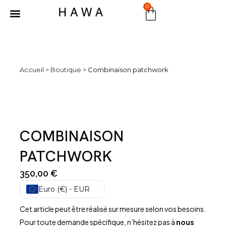
0
MARCHÉ PUBLIC
Accueil
>
Boutique
>
Combinaison patchwork
COMBINAISON
PATCHWORK
350,00
€
Euro (€) - EUR
Cet article peut être réalisé sur mesure selon vos besoins.
Pour toute demande spécifique, n’hésitez pas à
nous