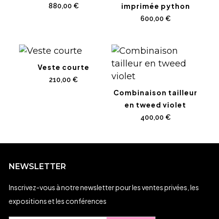
imprimée python
880,00
€
600,00
€
Veste courte
210,00
€
Combinaison tailleur
en tweed violet
400,00
€
NEWSLETTER
Inscrivez-vous à notre newsletter pour les ventes privées, les
expositions et les conférences