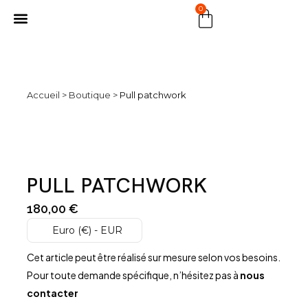
0
MARCHÉ PUBLIC
Accueil
>
Boutique
>
Pull patchwork
PULL PATCHWORK
180,00
€
Euro (€) - EUR
Cet article peut être réalisé sur mesure selon vos besoins.
Pour toute demande spécifique, n’hésitez pas à
nous
contacter