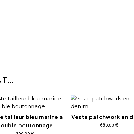
T...
e tailleur bleu marine à
Veste patchwork en 
double boutonnage
680,00
€
200,00
€