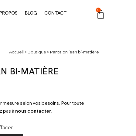
0
 PROPOS
BLOG
CONTACT
Accueil
>
Boutique
>
Pantalon jean bi-matière
N BI-MATIÈRE
sur mesure selon vos besoins. Pour toute
z pas à
nous contacter
.
ffacer