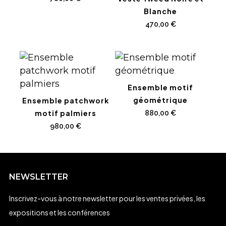
Blanche
470,00
€
Ensemble motif
géométrique
Ensemble patchwork
motif palmiers
880,00
€
980,00
€
NEWSLETTER
Inscrivez-vous à notre newsletter pour les ventes privées, les
expositions et les conférences