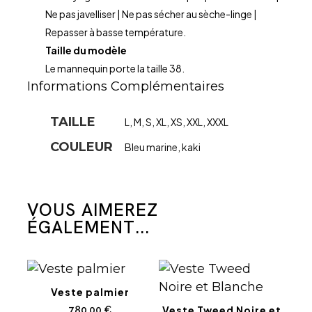
Ne pas javelliser | Ne pas sécher au sèche-linge |
Repasser à basse température.
Taille du modèle
Le mannequin porte la taille 38.
Informations Complémentaires
TAILLE
L
,
M
,
S
,
XL
,
XS
,
XXL
,
XXXL
COULEUR
Bleu marine
,
kaki
VOUS AIMEREZ
ÉGALEMENT...
Veste palmier
Veste Tweed Noire et
780,00
€