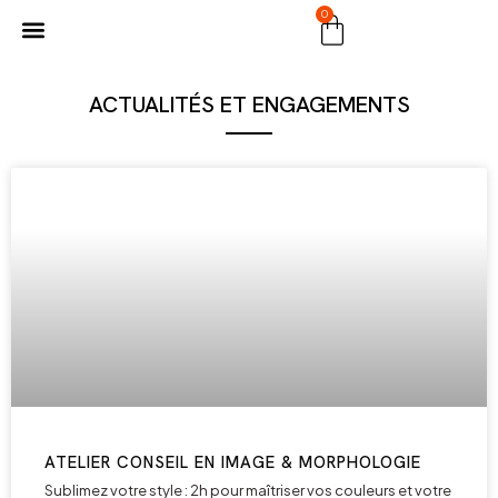
0
MARCHÉ PUBLIC
ACTUALITÉS ET ENGAGEMENTS
ATELIER CONSEIL EN IMAGE & MORPHOLOGIE
Sublimez votre style : 2h pour maîtriser vos couleurs et votre